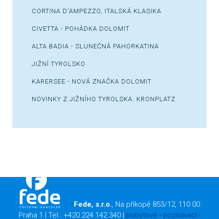
CORTINA D'AMPEZZO, ITALSKÁ KLASIKA
CIVETTA - POHÁDKA DOLOMIT
ALTA BADIA - SLUNEČNÁ PAHORKATINA
JIŽNÍ TYROLSKO
KARERSEE - NOVÁ ZNAČKA DOLOMIT
NOVINKY Z JIŽNÍHO TYROLSKA: KRONPLATZ
Fede, s.r.o.
, Na příkopě 853/12, 110 00
Praha 1 | Tel.: +420 224 142 340 |
pobytové
-
poznávací
-